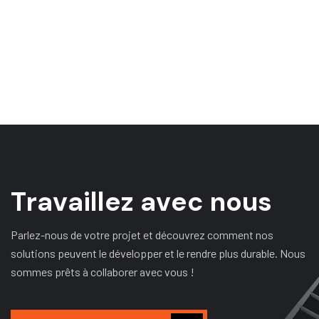
T
r
a
v
a
i
l
l
e
z
a
v
e
c
n
o
u
s
Parlez-nous de votre projet et découvrez comment nos
solutions peuvent le développer et le rendre plus durable. Nous
sommes prêts à collaborer avec vous !