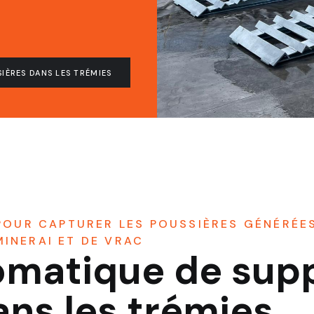
IÈRES DANS LES TRÉMIES
 POUR CAPTURER LES POUSSIÈRES GÉNÉRÉE
INERAI ET DE VRAC
matique de supp
ans les trémies