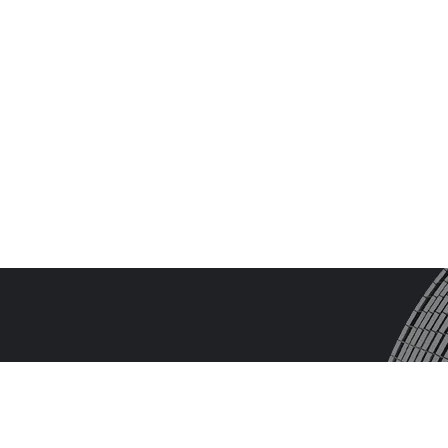
n
o
s
o
t
r
o
s