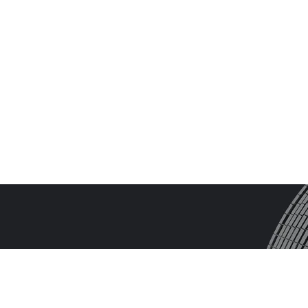
n
o
s
o
t
r
o
s