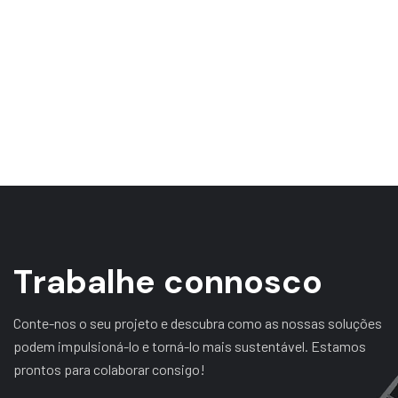
T
r
a
b
a
l
h
e
c
o
n
n
o
s
c
o
Conte-nos o seu projeto e descubra como as nossas soluções
podem impulsioná-lo e torná-lo mais sustentável. Estamos
prontos para colaborar consigo!