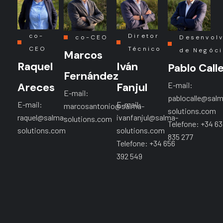
co-
Diretor
co-CEO
Desenvol
CEO
Técnico
de Negóc
Marcos
Raquel
Iván
Pablo Call
Fernández
E-mail:
Areces
Fanjul
E-mail:
pablocalle@sal
E-mail:
E-mail:
marcosantonio@salma-
solutions.com
raquel@salma-
ivanfanjul@salma-
solutions.com
Telefone: +34 6
solutions.com
solutions.com
835 277
Telefone: +34 656
392 549