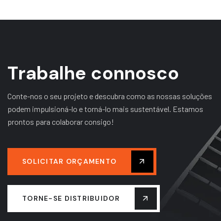
T
r
a
b
a
l
h
e
c
o
n
n
o
s
c
o
Conte-nos o seu projeto e descubra como as nossas soluções
podem impulsioná-lo e torná-lo mais sustentável. Estamos
prontos para colaborar consigo!
SOLICITAR ORÇAMENTO
TORNE-SE DISTRIBUIDOR