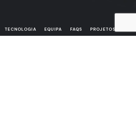
TECNOLOGIA
EQUIPA
FAQS
PROJETOS
ATUALIDADE
Delegação Central da Salma