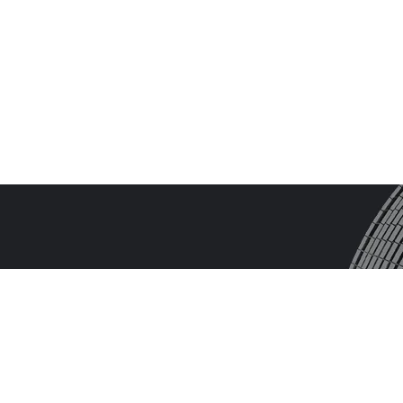
n
o
s
c
o
oluções podem impulsioná-lo e torná-lo mais
!