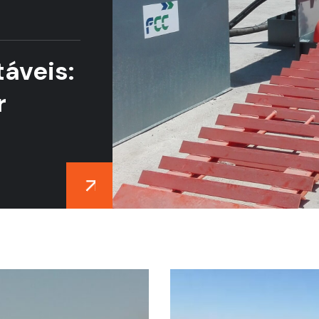
táveis:
r