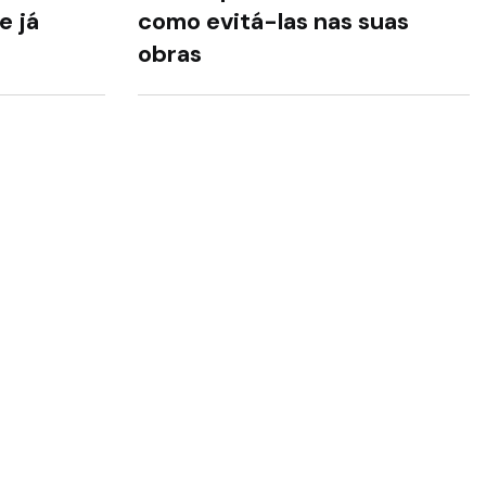
e já
como evitá-las nas suas
obras