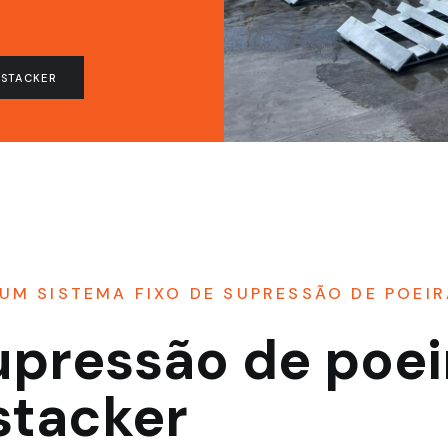
 STACKER
UM SISTEMA FIXO DE SUPRESSÃO DE POEI
upressão de poei
stacker